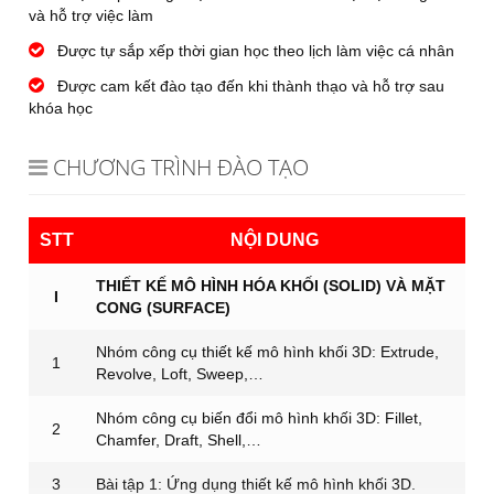
và hỗ trợ việc làm
Được tự sắp xếp thời gian học theo lịch làm việc cá nhân
Được cam kết đào tạo đến khi thành thạo và hỗ trợ sau
khóa học
CHƯƠNG TRÌNH ĐÀO TẠO
STT
NỘI DUNG
THIẾT KẾ MÔ HÌNH HÓA KHỐI (SOLID) VÀ MẶT
I
CONG (SURFACE)
Nhóm công cụ thiết kế mô hình khối 3D: Extrude,
1
Revolve, Loft, Sweep,…
Nhóm công cụ biến đổi mô hình khối 3D: Fillet,
2
Chamfer, Draft, Shell,…
3
Bài tập 1: Ứng dụng thiết kế mô hình khối 3D.