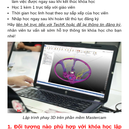
làm việc được ngay sau khi kết thúc khóa học
4
Thiết lập phôi và đồ gá.
Học 1 kèm 1 trực tiếp với giáo viên
Thời gian học linh hoạt theo sự sắp xếp của học viên
Kiểm tra và chỉnh sửa bề mặt gia công, tạo đường
Nhập học ngay sau khi hoàn tất thủ tục đăng ký
5
giới hạn gia công.
Hãy
liên hệ trực tiếp với TechK hoặc để lại thông tin đăng ký
,
nhân viên tư vấn sẽ sớm hỗ trợ thông tin khóa học cho bạn
Giới thiệu các phương pháp gia công phay 3D trên
nhé!
6
MasterCAM 2018.
7
Thực hành thiết lập gia công chi tiết mặt cong 3D.
Mô phỏng đường chạy dao 2D (Backplot) và mô
8
phỏng gia công 3D (Verify).
9
Xuất chương trình gia công (G-code).
10
Chỉnh sửa Toolpath, tái tạo đường chạy dao.
Tạo nguyên công mới, thiết lập gốc tọa độ gia
11
công mới.
Lập trình phay 3D trên phần mềm Mastercam
III
CÁC PHƯƠNG PHÁP PHAY THÔ MẶT CONG 3D
1. Đối tượng nào phù hợp với khóa học lập