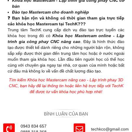
Khóa học Mastercam - Lập trình gia công phay CNC cơ
bản
Đào tạo Mastercam cho doanh nghiệp
❓ Bạn bận rộn và không có thời gian tham gia trực tiếp
các khóa học Mastercam tại TechK???
Trung tâm TechK cung cấp dịch vụ đào tạo trực tuyến các
khóa học trong đó có
Khóa học Mastercam online - Lập
trình gia công phay CNC nâng cao
. Đây là hình thức đào
tạo được thiết kế dành riêng cho những người bận rộn, không
sắp xếp được thời gian đến trung tâm học hoặc ở nước ngoài
muốn tham gia khóa học. Lần đầu tiên người học có thể học
cùng với chuyên gia ngay tại nhà, cơ quan của mình hoặc bất
cứ đâu mà không lo về vấn đề chất lượng đào tạo.
Tìm kiếm Khóa học Mastercam nâng cao - Lập trình phay 3D
CNC, bạn hãy để lại thông tin hoặc liên hệ trực tiếp với TechK
để được tư vấn khóa học phù hợp nhé!
BÌNH LUẬN CỦA BẠN
0943 834 657
techkco@gmail.com