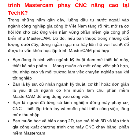
trình Mastercam phay CNC nâng cao tại
1
Phương pháp 3D Surface Rough Parallel.
TechK?
2
Phương pháp 3D Surface Rough Radial.
Trong những năm gần đây, luồng đầu tư nước ngoài vào
ngành công nghiệp gia công ở Việt Nam tăng rõ rệt, mở ra cơ
3
Phương pháp 3D Surface Rough Project.
hội lớn cho các ứng viên nắm vững phần mềm gia công phổ
biến như MasterCAM. Do đó, nếu bạn thuộc trong những đối
4
Phương pháp 3D Surface Rough Flowline.
tượng dưới đây, đừng ngần ngại mà hãy liên hệ với TechK để
được tư vấn khóa học lập trình MasterCAM phù hợp.
Bài tập 3: Ứng dụng phương pháp gia công thô
5
Bạn đang là sinh viên ngành kỹ thuật đam mê thiết kế máy,
mặt cong 3D.
thiết kế sản phẩm… Mong muốn có một công việc phù hợp,
thu nhập cao và môi trường làm việc chuyên nghiệp sau khi
6
Phương pháp 3D Surface Rough Contour.
tốt nghiệp
Bạn là kỹ sư, cử nhân ngành kỹ thuật, cơ khí hoặc đơn giản
7
Phương pháp 3D Surface Rough Pocket.
là yêu thích ngành cơ khí muốn làm chủ phần mềm
MasterCAM để ứng dụng vào công việc
8
Phương pháp 3D Surface Rough Plunge.
Bạn là người đã từng có kinh nghiệm đứng máy phay cơ,
CNC… biết lập trình tay và muốn phát triển công việc, tăng
9
Phương pháp 3D Surface Rough Restmill.
mức thu nhập
Bạn muốn học vẽ biên dạng 2D, tạo mô hình 3D và lập trình
Bài tập 4: Ứng dụng phương pháp gia công thô
10
gia công xuất chương trình cho máy CNC chạy bằng phần
mặt cong 3D.
mềm Mastercam