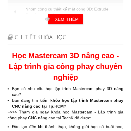
Nhóm công cụ thiết kế mặt cong 3D: Extrude,
4
Revolve, Loft, Sweep,…
XEM THÊM
Nhóm công cụ biến đổi bề mặt 1: Fillet, Draft,
5
Offset Surface, Trim Sruface, Extend Surface,…
CHI TIẾT KHÓA HỌC
Nhóm công cụ biến đổi bề mặt 2: Surface From
6
Solid, Flat Boundary, Fill Hole, Remove Boundary,..
Học Mastercam 3D nâng cao -
7
Bài tập 2: Ứng dụng thiết kế mặt cong 3D.
Lập trình gia công phay chuyên
GIỚI THIỆU CÁC BƯỚC LẬP TRÌNH GIA CÔNG
nghiệp
II
3D TRÊN MASTERCAM
Bạn có nhu cầu học lập trình Mastercam phay 3D nâng
Giới thiệu các loại máy phay trên phần mềm
1
cao?
Mastercam.
Bạn đang tìm kiếm
khóa học lập trình Mastercam phay
CNC nâng cao tại Tp.HCM?
2
Thiết lập máy theo yêu cầu thực tế.
=>>> Tham gia ngay Khóa học Mastercam - Lập trình gia
công phay CNC nâng cao tại TechK để được:
Thiết lập và tạo mới dụng cụ cắt theo yêu cầu thực
3
tế.
Đào tạo đến khi thành thạo, không giới hạn số buổi học,