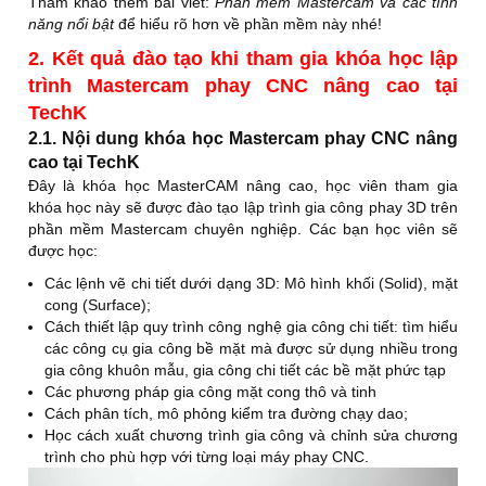
Tham khảo thêm bài viết:
Phần mềm Mastercam và các tính
Bài tập 6: Ứng dụng phương pháp gia công tinh
năng nổi bật
để hiểu rõ hơn về phần mềm này nhé!
8
mặt cong 3D.
2. Kết quả đào tạo khi tham gia khóa học lập
trình Mastercam phay CNC nâng cao tại
9
Phương pháp 3D Surface Finish Contour.
TechK
10
Phương pháp 3D Surface Finish Shallow.
2.1. Nội dung khóa học Mastercam phay CNC nâng
cao tại TechK
11
Phương pháp 3D Surface Finish Pencil.
Đây là khóa học MasterCAM nâng cao, học viên tham gia
khóa học này sẽ được đào tạo lập trình gia công phay 3D trên
12
Phương pháp 3D Surface Finish Scallop.
phần mềm Mastercam chuyên nghiệp. Các bạn học viên sẽ
được học:
Bài tập 7: Ứng dụng phương pháp gia công tinh
13
mặt cong 3D.
Các lệnh vẽ chi tiết dưới dạng 3D: Mô hình khối (Solid), mặt
cong (Surface);
Thực hành lập trình chạy sản phẩm thực tế trên
Cách thiết lập quy trình công nghệ gia công chi tiết: tìm hiểu
14
máy phay CNC. Sản phẩm 3.
các công cụ gia công bề mặt mà được sử dụng nhiều trong
gia công khuôn mẫu, gia công chi tiết các bề mặt phức tạp
Thực hành lập trình chạy sản phẩm thực tế trên
Các phương pháp gia công mặt cong thô và tinh
15
máy phay CNC. Sản phẩm 4.
Cách phân tích, mô phỏng kiểm tra đường chạy dao;
Học cách xuất chương trình gia công và chỉnh sửa chương
Phương pháp gia công mặt cong tốc độ cao 3D
trình cho phù hợp với từng loại máy phay CNC.
16
High Speed Toolpaths.