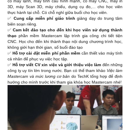
có máy lạnh, máy tính cấu hình mạnh, có máy CNC, máy in
3D, máy Scan 3D, máy chiếu, dụng cụ đo,… cho học viên
thực hành tại chỗ. Có chỗ nghỉ giữa buổi cho học viên.
✅
Cung cấp miễn phí giáo trình
giảng dạy do trung tâm
biên soạn riêng.
✅
Cam kết đào tạo cho đến khi học viên sử dụng thành
thạo
phần mềm Mastercam lập trình gia công chi tiết tiện
CNC. Học cho đến khi thành thạo nội dung chương trình học,
không giới hạn thời gian, số buổi đào tạo
✅
Hỗ trợ cài đặt miễn phí phần mềm
cần thiết vào máy tính
cá nhân để phục vụ việc học tập.
✅
Hỗ trợ viết CV xin việc và giới thiệu việc làm
đến những
công ty uy tín lớn trong nước. Bạn có thể tham khảo
Việc làm
Mastercam và mức lương cơ bản
do TechK tổng hợp để định
hướng cho mình trước khi tham gia khóa học Mastercam nhé!