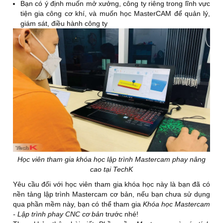
Bạn có ý định muốn mở xưởng, công ty riêng trong lĩnh vực
Thực hành lập trình chạy sản phẩm thực tế trên
11
tiện gia công cơ khí, và muốn học MasterCAM để quản lý,
máy phay CNC. Sản phẩm 1.
giám sát, điều hành công ty
Thực hành lập trình chạy sản phẩm thực tế trên
12
máy phay CNC. Sản phẩm 2.
IV
CÁC PHƯƠNG PHÁP PHAY TINH MẶT CONG 3D
1
Phương pháp 3D Surface Finish Parallel.
2
Phương pháp 3D Surface Finish Parallel Steep.
3
Phương pháp 3D Surface Finish Radial.
Bài tập 5: Ứng dụng phương pháp gia công tinh
4
mặt cong 3D.
Học viên tham gia khóa học lập trình Mastercam phay nâng
cao tại TechK
5
Phương pháp 3D Surface Finish Leftover.
Yêu cầu đối với học viên tham gia khóa học này là bạn đã có
6
Phương pháp 3D Surface Finish Project.
nền tảng lập trình Mastercam cơ bản, nếu bạn chưa sử dụng
qua phần mềm này, bạn có thể tham gia
Khóa học Mastercam
7
Phương pháp 3D Surface Finish Flowline.
- Lập trình phay CNC cơ bản
trước nhé!