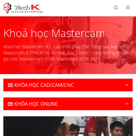
Khoá học Mastercam
Khóa học Mastercam 3D - Lập trình phay CNC nâng cao. Nơi học
Masetrcam ở TPHCM Uy tín nhất, học 1 kèm 1 cùng những chuyên
gia. Học Masetercam X5 X9 Mastercam 2018 2021
KHÓA HỌC CAD/CAM/CNC
KHÓA HỌC ONLINE