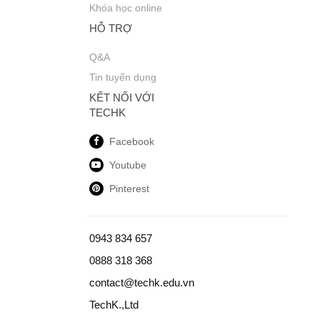
Khóa học online
HỖ TRỢ
Q&A
Tin tuyển dụng
KẾT NỐI VỚI
TECHK
Facebook
Youtube
Pinterest
0943 834 657
0888 318 368
contact@techk.edu.vn
TechK.,Ltd