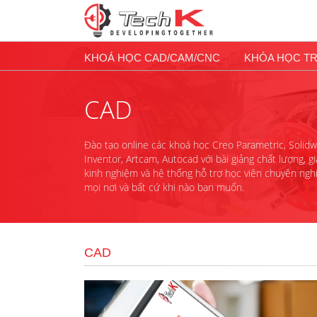
KHOÁ HỌC CAD/CAM/CNC
KHÓA HỌC T
CAD
Đào tạo online các khoá học Creo Parametric, Solidwo
Inventor, Artcam, Autocad với bài giảng chất lượng, 
kinh nghiệm và hệ thống hỗ trợ học viên chuyên ngh
mọi nơi và bất cứ khi nào bạn muốn.
CAD