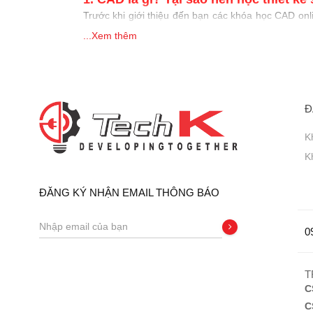
Trước khi giới thiệu đến bạn các khóa học CAD o
phù hợp với việc học tập và công việc hiện tại của 
...Xem thêm
1.1. CAD là gì?
CAD là viết tắt của cụm từ “Computer Aided Design” 
kế.
Đ
K
K
ĐĂNG KÝ NHẬN EMAIL THÔNG BÁO
0
T
C
C