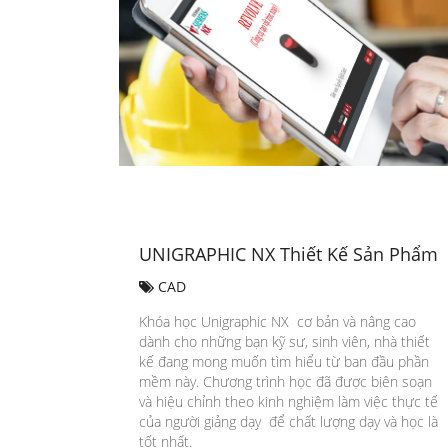
UNIGRAPHIC NX Thiết Kế Sản Phẩm
CAD
Khóa học Unigraphic NX cơ bản và nâng cao
dành cho những bạn kỹ sư, sinh viên, nhà thiết
kế đang mong muốn tìm hiểu từ ban đầu phần
mềm này. Chương trình học đã được biên soạn
và hiệu chỉnh theo kinh nghiệm làm việc thực tế
của người giảng dạy để chất lượng dạy và học là
tốt nhất.