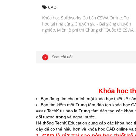
CAD
Khóa học Solidworks Cơ bản CSWA Online. Tự
học tại nhà cùng Chuyên gia - Bài giảng chuyên
nghiệp. Miễn lệ phí thi Chứng chỉ Quốc tế CSWA.
Xem chi tiết
Khóa học th
Bạn đang tìm cho mình một
khóa học thiết kế sả
Bạn tìm kiếm một Trung tâm đào tạo khóa học CA
=>>> TechK tự hào là Trung tâm đào tạo các khóa 
đối tượng trong và ngoài nước.
Hệ thống TechK Education cung cấp các khóa học th
đây để có thể hiểu hơn về khóa học CAD online và
1. CAD là gì? Tại sao nên học thiết 