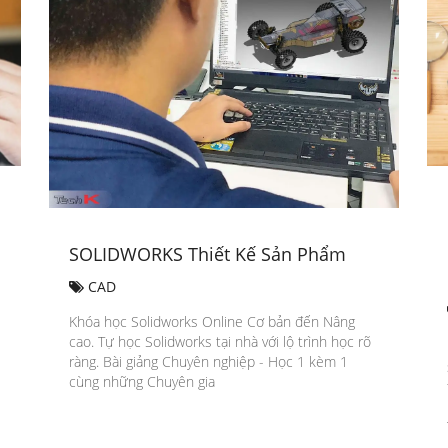
SOLIDWORKS Thiết Kế Sản Phẩm
CAD
Khóa học Solidworks Online Cơ bản đến Nâng
cao. Tự học Solidworks tại nhà với lộ trình học rõ
ràng. Bài giảng Chuyên nghiệp - Học 1 kèm 1
cùng những Chuyên gia