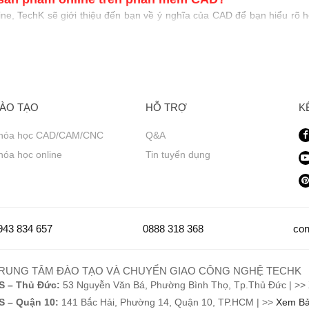
nline, TechK sẽ giới thiệu đến bạn về ý nghĩa của CAD để bạn hiểu 
mình nhé!
- Thiết kế có sự hỗ trợ của máy tính là việc sử dụng máy tính để hỗ tr
ÀO TẠO
HỖ TRỢ
K
hóa học CAD/CAM/CNC
Q&A
hóa học online
Tin tuyển dụng
943 834 657
0888 318 368
con
RUNG TÂM ĐÀO TẠO VÀ CHUYỂN GIAO CÔNG NGHỆ TECHK
S – Thủ Đức:
53 Nguyễn Văn Bá, Phường Bình Thọ, Tp.Thủ Đức | >>
S – Quận 10:
141 Bắc Hải, Phường 14, Quận 10, TP.HCM | >>
Xem Bả