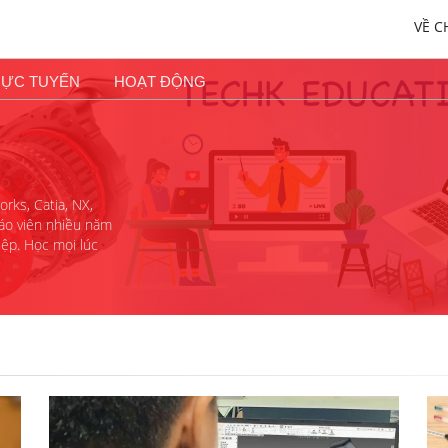
VỀ C
RỰC TUYẾN
HOẠT ĐỘNG
rks, Catia, NX,
giáo viên nhiều năm
iệp. Học mọi lúc