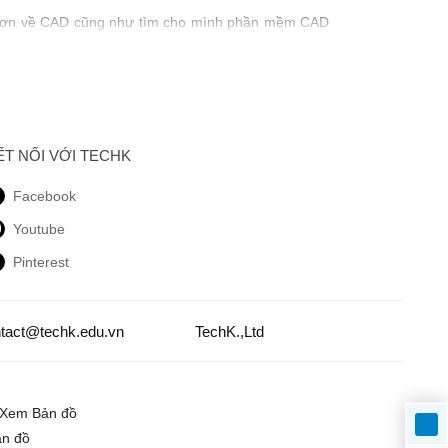
rõ hơn về CAD cũng như tìm cho mình phần mềm CAD
ợ việc tạo, sửa đổi, phân tích hoặc tối ưu hóa thiết
ẾT NỐI VỚI TECHK
Facebook
Youtube
Pinterest
tact@techk.edu.vn
TechK.,Ltd
Xem Bản đồ
n đồ