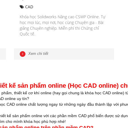
CAD
Khóa học Solidworks Nâng cao CSWP Online. Tự
học mọi lúc, mọi nơi, học cùng Chuyên gia - Bài
giảng Chuyên nghiệp. Miễn phí thi Chứng chỉ
Quốc tế.
Xem chi tiết
iết kế sản phẩm online (Học CAD online) c
n phẩm, thiết kế cơ khí online (hay gọi chung là khóa học CAD online)
D online uy tín?
học CAD online chất lượng ngay từ những ngày đầu thành lập với phươ
iết kế sản phẩm online với các phần mềm CAD phổ biến được sử dụng tạ
 tìm cho mình khóa học phù hợp nhé!
kế sản phẩm online trên phần mềm CAD?