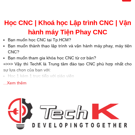
Học CNC | Khoá học Lập trình CNC | Vận
hành máy Tiện Phay CNC
Bạn muốn học CNC tại Tp.HCM?
Bạn muốn thành thạo lập trình và vận hành máy phay, máy tiện
CNC?
Bạn muốn tham gia khóa học CNC từ cơ bản?
=>>> Vậy thì TechK là Trung tâm đào tạo CNC phù hợp nhất cho
sự lựa chọn của bạn với:
Học 1 kèm 1 trực tiếp với giáo viên
Đào tạo học viên từ con số 0 đến khi thành thạo
...Xem thêm
Thời gian học linh hoạt, học viên dễ dàng sắp xếp lịch học
Thực hành máy CNC thực tế…
Hiện nay, trong ngành công nghiệp nói chung và ngành cơ khí nói
riêng thì bạn rất dễ dàng để bắt gặp những sản phẩm có liên quan
đến gia công CNC. Đây là một trong những ngành nghề đang “hot”
ở Việt Nam cũng như các nước trên thế giới. Muốn trở thành
nhân
viên vận hành máy CNC
thì bạn phải tham gia các
khóa học
CNC
. Ở bài viết dưới đây chúng tôi cung cấp đến bạn những thông