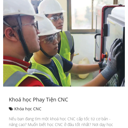
Khoá học Phay Tiện CNC
Khóa học CNC
Nếu bạn đang tìm một khoá học CNC cấp tốc từ cơ bản -
nâng cao? Muốn biết học CNC ở đâu tốt nhất? Nơi dạy học