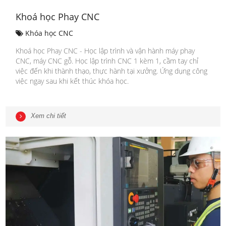
Khoá học Phay CNC
Khóa học CNC
Khoá học Phay CNC - Học lập trình và vận hành máy phay
CNC, máy CNC gỗ. Học lập trình CNC 1 kèm 1, cầm tay chỉ
việc đến khi thành thạo, thực hành tại xưởng. Ứng dụng công
việc ngay sau khi kết thúc khóa học.
Xem chi tiết