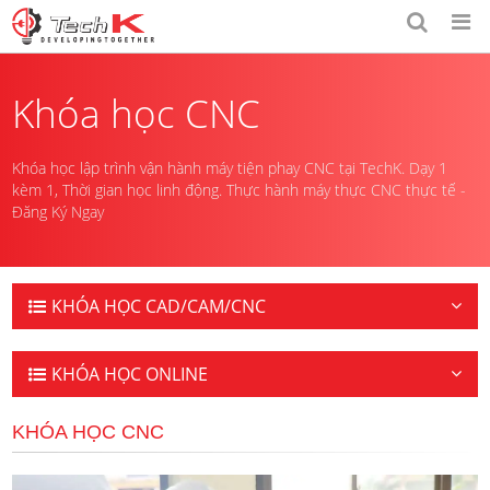
Khóa học CNC
Khóa học lập trình vận hành máy tiện phay CNC tại TechK. Dạy 1
kèm 1, Thời gian học linh động. Thực hành máy thực CNC thực tế -
Đăng Ký Ngay
KHÓA HỌC CAD/CAM/CNC
KHÓA HỌC ONLINE
KHÓA HỌC CNC