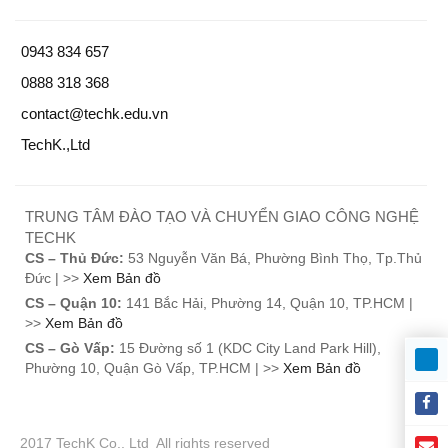
0943 834 657
0888 318 368
contact@techk.edu.vn
TechK.,Ltd
TRUNG TÂM ĐÀO TẠO VÀ CHUYỂN GIAO CÔNG NGHỆ
TECHK
CS – Thủ Đức:
53 Nguyễn Văn Bá, Phường Bình Thọ, Tp.Thủ
Nhu cầu về nguồn nhân lực CNC
Đức | >>
Xem Bản đồ
1.2. Công việc vận hành máy CNC là gì
“Việc làm CNC” hiện đang là một trong những công việc “hot” nhất
CS – Quận 10:
141 Bắc Hải, Phường 14, Quận 10, TP.HCM |
hiện nay trong lĩnh vực cơ khí khi nhu cầu tuyển dụng nhân sự
>>
Xem Bản đồ
trong lĩnh vực này ngày càng tăng cao. Những người có hiểu biết
CS – Gò Vấp:
15 Đường số 1 (KDC City Land Park Hill),
về CNC có trong tay nhiều cơ hội việc làm với mức lương ổn định
Phường 10, Quận Gò Vấp, TP.HCM | >>
Xem Bản đồ
hay thậm chí là tự mình mở cơ sở sản xuất.
Nhân viên vận hành máy CNC
là công việc dựa vào những kiến
thức và kỹ năng đã tích lũy từ nhiều nguồn khác nhau để điều
2017 TechK Co., Ltd All rights reserved